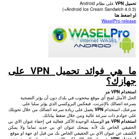
تحميل
VPN
على نظام Android
(Android Ice Cream Sandwich 4.0.3+)
او اضغط هنا
WaselPro-release
ما هي فوائد تحميل
VPN
على
جهازك؟
استخدام
VPN
هو
الحل الأمثل لفتح أي موقع محجوب في بلدك دون أن يؤثر التضحية
بسرعة اتصالك بالإنترنت. فبعكس البروكسي الذي يؤثر سلبا على
سرعتك، استخدام
VPN
يعمل على زيادة سرعة اتصالك من خلال تحويلك
على خوادم ذات سرعة عالية ومن خلال ضغط بياناتك.
استخدام
VPN
هو الوسيلة الوحيدة الأكثر فعالية في إخفاء عنوان الاي بي
الحقيقي الخاص بك لأنه يمنحك عنوان اي بي جديد تماما ولا يمكن
الكشف عن عنوان الاي بي الحقيقي الخاص بك من قبل اي جهة او موقع
استخدام
VPN
يؤمن اتصالك اللاسلكي بالإنترنت حتى وان كنت تستخدم