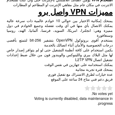
الانترنت في مكان عام مثل مقاهي الإنترنت او المطاعم او المطارات
مميزات
VPN
واصل برو
يمنحك إمكانية الاختيار بين حوالي 10 خوادم عالمية ذات سرعة عالية
يمكنك الاتصال بأي منها في أي وقت تفضله وجميع الخوادم في دول
مميزة وهي: انجلترا، امريكا، السويد، فرنسا، ألمانيا، الهند، روسيا
وسنغافورة
يستخدم أقوى بروتوكول OpenVPN بتشفير 256-bit لتتمتع بأقصى
درجات الخصوصية والأمان أثناء اتصالك بالخدمة
يكمن استخدام على كافة أنظمة التشغيل حتى لو لم يتوافر إصدار خاص
لها مثل البلاك بيري واللينوكس والويندوز فون من خلال ضبط إعدادات
تشغيل اتصال L2TP VPN
يمكنك استخدامه على جهازين في نفس الوقت
يمنحك فترة تجربة مجانية
عدة خيارات لطرق الاشتراك مع تفعيل فوري
فريق دعم فني متاح 24 ساعة على الموقع
No votes yet.
Voting is currently disabled, data maintenance in
progress.