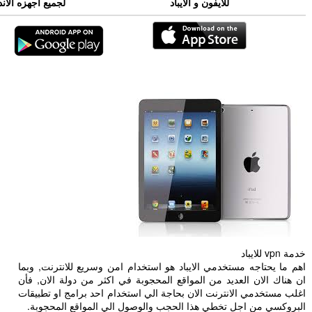
للأيفون و الأيباد
لجميع أجهزه الأند
خدمة vpn للايباد
اهم ما يحتاجه مستخدمي الايباد هو استخدام امن وسريع للانترنت, وبما
ان هناك الان العديد من المواقع المحجوبة في اكثر من دولة الان, فأن
اغلب مستخدمي الانترنت الان بحاجة الي استخدام احد برامج او تطبيقات
البروكسي من اجل تخطي هذا الحجب والوصول الي المواقع المحجوبة.