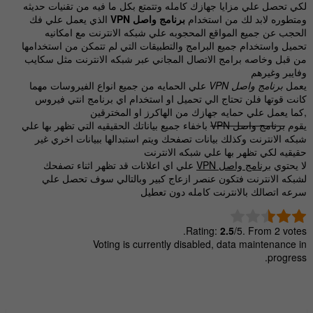
لكي تحصل علي مزايا جهازك كامله وتتمتع بكل ما فيه من تقنيات حديثه
ومتطوره لابد لك من استخدام
برنامج واصل VPN
الذي يعمل علي فك
الحجب عن جميع المواقع المحجوبه علي شبكه الانترنت مع امكانيه
تحميل واستخدام جميع البرامج والتطبيقات التي لم تتمكن من استخدامها
من قبل وخاصه برامج الاتصال المجاني عبر شبكه الانترنت مثل سكايب
وفايبر وغيرهم
يعمل
برنامج واصل VPN
علي الحمايه من جميع انواع الفيروسات مهما
كانت قوتها فلن تحتاج الي تحميل او استخدام اي برنامج انتي فيروس
,كما يعمل علي حمايه جهازك من الهاكرز او المخترقين
يقوم
برنامج واصل VPN
باخفاء جميع بياناتك الحقيقيه التي تظهر بها علي
شبكه الانترنت وكذلك بيانات تصفحك ويتم استبدالها ببيانات اخري غير
حقيقيه لكي تظهر بها علي شبكه الانترنت
لا يحتوي
برنامج واصل VPN
علي اي اعلانات قد تظهر اثناء تصفحك
لشبكه الانترنت فتكون عنصر ازعاج كبير وبالتالي سوف تحصل علي
سرعه اتصالك بالانترنت كامله دون تعطيل
Rating:
2.5
/5. From 2 votes.
Voting is currently disabled, data maintenance in
progress.