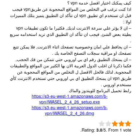
كيف يمكنك اختيار افضل خدمة vpn ؟
اذا كنت ترغب في التخلص من المواقع المحجوبة عن طريقvpn فيجب
قبل ان تستخدم اي تطبيق vpn ان تتأكد ان التطبيق يتميز بتلك المميزات
اولا :
– ان لا يؤثر علي سرعة الانترنت لديك, فكثيرا ما تكون تطبيقات vpn
بطيئة بعض الشئ, فيجب ان تتأكد ان التطبيق الذي تريد استخدامه سريع
.
– ان يحافظ علي امان وخصوصية تصفحك اثناء الانترنت, فلا يمكن تتبع
تصفحك او مراقبة سجلات التصفح الخاصة بك .
– ان يمنحك التطبيق رقم اي بي اوروبي حتي تتمكن من فك الحجب,
فكما ذكرنا ان اغلب الدول العربية الان بها الكثير من المواقع والتطبيقات
المحجوبة, لذلك فالحل الافضل ل التخلص من المواقع المحجوبة عن
طريق vpn ان يمنحك التطبيق اي بي اوروبي حتي تستخدم الانترنت كأي
مستخدم اوروبي .
رابط تحميل البرنامج للويندوز والماك
https://s3-eu-west-1.amazonaws.com/b-
vpn/iWASEL_2_4_26_setup.exe
https://s3-eu-west-1.amazonaws.com/b-
vpn/iWASEL_2_4_26.dmg
Rating:
3.0
/5. From 1 vote.