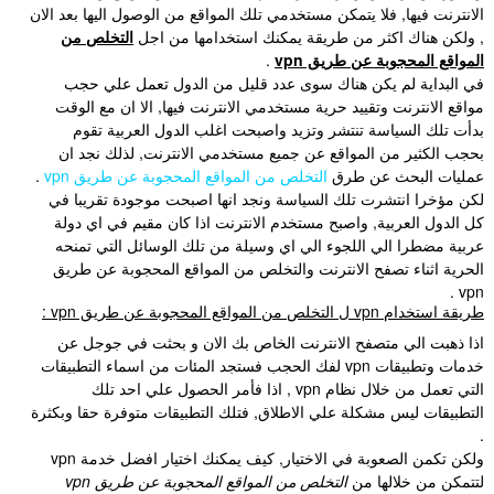
الانترنت فيها, فلا يتمكن مستخدمي تلك المواقع من الوصول اليها بعد الان
, ولكن هناك اكثر من طريقة يمكنك استخدامها من اجل
التخلص من
المواقع المحجوبة عن طريق vpn
.
في البداية لم يكن هناك سوى عدد قليل من الدول تعمل علي حجب
مواقع الانترنت وتقييد حرية مستخدمي الانترنت فيها, الا ان مع الوقت
بدأت تلك السياسة تنتشر وتزيد واصبحت اغلب الدول العربية تقوم
بحجب الكثير من المواقع عن جميع مستخدمي الانترنت, لذلك نجد ان
عمليات البحث عن طرق
التخلص من المواقع المحجوبة عن طريق vpn
.
لكن مؤخرا انتشرت تلك السياسة ونجد انها اصبحت موجودة تقريبا في
كل الدول العربية, واصبح مستخدم الانترنت اذا كان مقيم في اي دولة
عربية مضطرا الي اللجوء الي اي وسيلة من تلك الوسائل التي تمنحه
الحرية اثناء تصفح الانترنت والتخلص من المواقع المحجوبة عن طريق
vpn .
طريقة استخدام vpn ل التخلص من المواقع المحجوبة عن طريق vpn :
اذا ذهبت الي متصفح الانترنت الخاص بك الان و بحثت في جوجل عن
خدمات وتطبيقات vpn لفك الحجب فستجد المئات من اسماء التطبيقات
التي تعمل من خلال نظام vpn , اذا فأمر الحصول علي احد تلك
التطبيقات ليس مشكلة علي الاطلاق, فتلك التطبيقات متوفرة حقا وبكثرة
.
ولكن تكمن الصعوبة في الاختيار, كيف يمكنك اختيار افضل خدمة vpn
لتتمكن من خلالها من
التخلص من المواقع المحجوبة عن طريق vpn