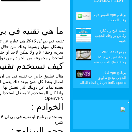
برنامج vpn للفيس تايم
وفك الحجب
ما هي تقنيه في بي ان
كيفية فتح ون كارد
وكاش يو وفك الحجب
عنهم
تقنيه في بي ان 2016
هي عباره عن تق
وبشكل سهل وبسيط وذلك من خلال ان
سريه وخفاء تام ولا يمكن لاحد او حت
موقع WikiLeaks
ويكيليكس في تركيا
استخدام مجموعه من الخوادم من دول ا
كيف تستخدم تقنيه ف
وكيفية فك الحجب عنه
برنامج vpn لفك
هناك تطبيق خاص ب
تقنيه في بي ان 2016
الحجب وفتح تطبيق
اتصال وهذا كل شئ وبعد ذلك يعمل الت
beIN sports في كل انحاء العالم
بعيده تماما عن دولتك التي تعيش بها
OpenVPN
الخوادم :
كثيره
حجم البرنامج :