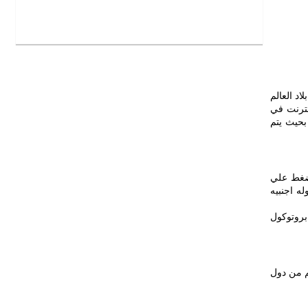
د العالم
ترنت في
بحيث يتم
لضغط علي
ه اجنبيه
خدام الاعدادات اليدويه من خلال بروتوكول L2TP وكذلك بروتوكول
غيرهم من دول