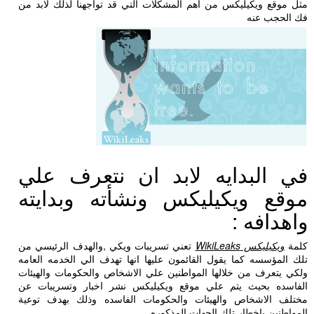
مثل موقع ويكيليكس من اهم المشكلات التي قد تواجهنا لذلك لابد من
فك الحجب عنه
في البدايه لابد ان نتعرف علي
موقع ويكيليكس ونشأته وبدايته
واهدافه :
كلمة
ويكيليكس WikiLeaks
تعني تسريبات ويكي ,والهدف الرئيسي من
تلك المؤسسه كما يقول القائمون عليها انها تهدف الي الخدمه العامه
ولكي يتعرف من خلالها المواطنين علي الاشخاص والحكومات والهيئات
الفاسده بحيث يتم علي موقع ويكيليكس نشر اخبار وتسريبات عن
مختلف الاشخاص والهيئات والحكومات الفاسده وذلك بهدف توعية
المواطنين باخطار تلك الجهات المذكوره.