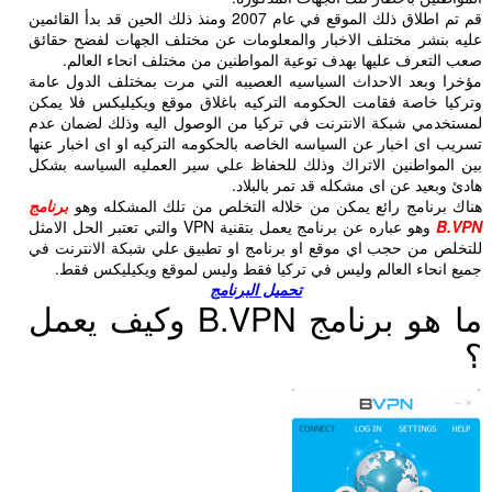
قم تم اطلاق ذلك الموقع في عام 2007 ومنذ ذلك الحين قد بدأ القائمين
عليه بنشر مختلف الاخبار والمعلومات عن مختلف الجهات لفضح حقائق
صعب التعرف عليها بهدف توعية المواطنين من مختلف انحاء العالم.
مؤخرا وبعد الاحداث السياسيه العصيبه التي مرت بمختلف الدول عامة
وتركيا خاصة فقامت الحكومه التركيه باغلاق موقع ويكيليكس فلا يمكن
لمستخدمي شبكة الانترنت في تركيا من الوصول اليه وذلك لضمان عدم
تسريب اى اخبار عن السياسه الخاصه بالحكومه التركيه او اى اخبار عنها
بين المواطنين الاتراك وذلك للحفاظ علي سير العمليه السياسه بشكل
هادئ وبعيد عن اى مشكله قد تمر بالبلاد.
هناك برنامج رائع يمكن من خلاله التخلص من تلك المشكله وهو
برنامج
B.VPN
وهو عباره عن برنامج يعمل بتقنية VPN والتي تعتبر الحل الامثل
للتخلص من حجب اي موقع او برنامج او تطبيق علي شبكة الانترنت في
جميع انحاء العالم وليس في تركيا فقط وليس لموقع ويكيليكس فقط.
تحميل البرنامج
ما هو برنامج B.VPN وكيف يعمل
؟