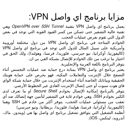
مزايا برنامج اي واصل VPN:
يعمل برنامج اي واصل VPN بتقنية
OpenVPN over SSH Tunnel
وهي
تقنية عالية التشفير حتى تتمكن من كسر القيود القوية التي توجد في بعض
الدول التي تقوم بفرض عمليات الحجب.
الخوادم المتاحة في برنامج اي واصل
VPN
من دول مختلفة أوروبية
وأمريكية على سبيل المثال للدول التي توجد في برنامج اي واصل VPN
(كاليفورنيا، أوكرانيا، نيو جيرسي، فلوريدا، فرنسا، وهولندا)، ولك الحق في
اختيار ما ترغب من تلك الخوادم للإتصال بشبكة الفي بي ان.
يتوفر البرنامج باللغة العربية والإنجليزية.
يعتبر برنامج اي واصل VPN بمثابة درع حماية ضد عمليات التجسس أثناء
التصفح خلال الإنترنت والتعاملات البنكية، فهو يحرص على حماية هويتك
الحقيقية وبياناتك الخاصة أثناء استخدام الإنترنت من خلال حماية شبكة الواي
فاي هوت سبوت أو حتى إتصال الإنترنت العادي عبر الخطوط الأرضي.
يتوفر بالبرنامج إمكانية الإتصال بخوادم
Secure Shell
او ما تعرف لدى
الكثير بخوادم SSH، وهي خوادم غاية في التشفير لتأمين جهة إتصالك ضد أي
تعقب من مسئولي عمليات الحجب، يتوفر أكثر من خادم في SSH وهما
(كاليفورنيا، أوكرانيا، فرنسا، هولندا، فلوريدا، بريطانيا، ونيو جيرسي)
أنظمة التشغيل التي يتوافق تشغيل برنامج اي واصل بها هي (ويندوز، ماك،
أندرويد، لينكس، iOS).