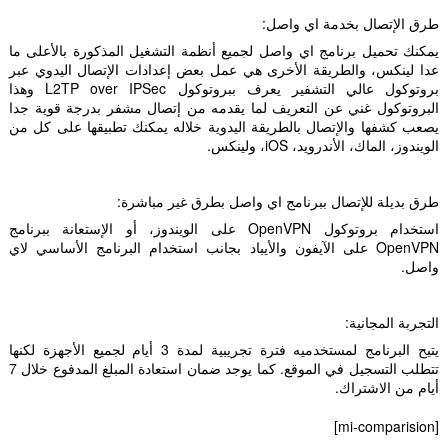
طرق الإتصال بخدمة اي واصل:
يمكنك تحميل برنامج اي واصل لجميع أنظمة التشغيل المذكورة بالأعلى ما
عدا لينكس، والطريقة الأخرى هي عمل بعض إعدادات الإتصال اليدوي عبر
بروتوكول عالي التشفير يعرف ببروتوكول L2TP over IPSec وهذا
البروتوكول غني عن التعريف لما يقدمه من إتصال مشفر بدرجة قوية جدا
يصعب كشفها والإتصال بالطريقة اليدوية خلاله يمكنك تطبيقها على كل من
الويندوز، الماك، الأندرويد، iOS، ولينكس.
طرق بديلة للإتصال ببرنامج اي واصل بطرق غير مباشرة:
استخدام بروتوكول OpenVPN على الويندوز، أو الإستعانة ببرنامج
OpenVPN على الآيفون والأيباد بجانب استخدام البرنامج الأساسي لاي
واصل.
التجربة المجانية:
يتيح البرنامج لمستخدميه فترة تجريبية لمدة 3 أيام لجميع الأجهزة لكنها
تتطلب التسجيل في الموقع. كما يوجد ضمان استعادة المبلغ المدفوع خلال 7
أيام من الاشتراك.
[mi-comparision]