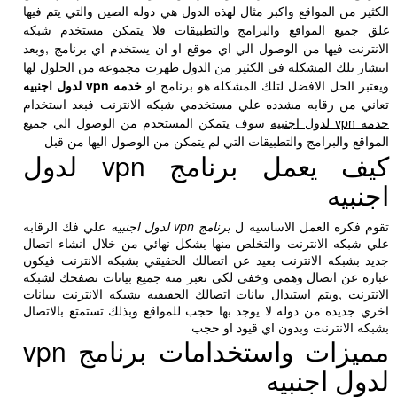
الكثير من المواقع واكبر مثال لهذه الدول هي دوله الصين والتي يتم فيها
غلق جميع المواقع والبرامج والتطبيقات فلا يتمكن مستخدم شبكه
الانترنت فيها من الوصول الي اي موقع او ان يستخدم اي برنامج ,وبعد
انتشار تلك المشكله في الكثير من الدول ظهرت مجموعه من الحلول لها
ويعتبر الحل الافضل لتلك المشكله هو برنامج او
خدمه vpn لدول اجنبيه
تعاني من رقابه مشدده علي مستخدمي شبكه الانترنت فبعد استخدام
خدمه vpn لدول اجنبيه
سوف يتمكن المستخدم من الوصول الي جميع
المواقع والبرامج والتطبيقات التي لم يتمكن من الوصول اليها من قبل
كيف يعمل برنامج vpn لدول
اجنبيه
تقوم فكره العمل الاساسيه ل
برنامج vpn لدول اجنبيه
علي فك الرقابه
علي شبكه الانترنت والتخلص منها بشكل نهائي من خلال انشاء اتصال
جديد بشبكه الانترنت بعيد عن اتصالك الحقيقي بشبكه الانترنت فيكون
عباره عن اتصال وهمي وخفي لكي تعبر منه جميع بيانات تصفحك لشبكه
الانترنت ,ويتم استبدال بيانات اتصالك الحقيقيه بشبكه الانترنت ببيانات
اخري جديده من دوله لا يوجد بها حجب للمواقع وبذلك تستمتع بالاتصال
بشبكه الانترنت وبدون اي قيود او حجب
مميزات واستخدامات برنامج vpn
لدول اجنبيه