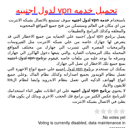
تحميل خدمه vpn لدول اجنبيه
باستخدام
خدمه vpn لدول اجنبيه
سوف تستمتع بالاتصال بشبكه الانترنت
من اي مكان في العالم وستتمكن من فتح جميع المواقع المحجوبه
والمغلقه وكذلك البرامج والتطبيقات
يعمل
برنامج vpn لدول اجنبيه
علي الحمايه من جميع الاخطار التي قد
يتعرض لها جهازك خاصه من علي شبكه الانترنت مثل الفيروسات
والبرمجيات المضره التي تتسرب الي جهازك من مختلف المواقع
المحمله بتلك البرمجيات الضاره ,والتي يتبعها دخول الهاكرز الي جهازك
وسرقه ما يوجد عليه من ملفات خاصه ,فيقوم
برنامج vpn لدول اجنبيه
بمنع جميع تلك الاخطار ان تصل الي جهازك
يمكنك ان تستخدم
برنامج vpn لدول اجنبيه
علي جميع انواع الاجهزة التي
تعمل بنظام الويندوز بجميع اصداراته وكذلك نظام الماك ,وعلي جميع
انواع الهواتف الذكيه التي تعمل بنظام الاندرويد وايضا لنظام الios
للايفون والايباد
لا يحتوي
برنامج vpn لدول اجنبيه
علي اي اعلانات تظهر اثناء استخدامك
للبرنامج عكس الكثير من برامج فك الحجب الاخري وبذلك لن يكون هناك
بطئ في الاتصال بشبكه الانترنت
No votes yet.
Voting is currently disabled, data maintenance in