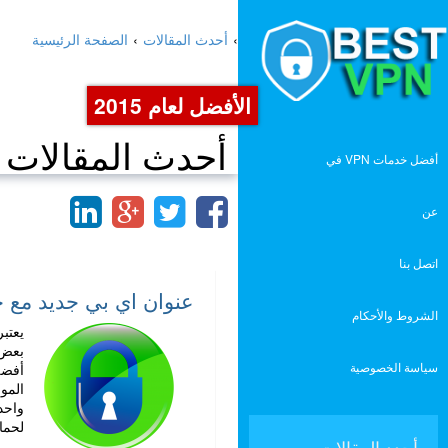
›
أحدث المقالات
›
الصفحة الرئيسية
الأفضل لعام 2015
أحدث المقالات
أفضل خدمات VPN في
عن
اتصل بنا
عنوان اي بي جديد مع 
الشروط والأحكام
يعتب
بعض 
سياسة الخصوصية
أفضل
المو
واحد
لحما
أجدد المقالات