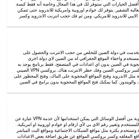
ك برنامج VPN بخاصية SSH للاندرويد من أفضل الخيارات التي ستوفر لك في هذا المجال وخاصة أنه فقط كبسة
ي التطبيق لفتح المواقع المغلقة على الاندرويد بخوادم SSH العالية التشفير. يتوفر لك خوادم اوروبية وامريكية للاندرويد حتى تتمكن
لايبي للاندرويد للامريكي. ومن ثم فك حجب انترنت الاندرويد وكسر
التي استخدمت في دولة الصين للتخلص من حجب الانترنت والحصول على
مستخدم واخفاء الموقع الجغرافي له من الصين لاي دولة اخرى
المواقع المحجوبة في الصين بدون اي اعدادات في المتصفح، فقط برنامج يوجد به
العديد من الخوادم الاوروبية والامريكية لتغيير رقم الايبي والقدرة على كسر بروكسي الصين وفك حظر الانترنت هناك. بروكسي VPN الصيني
مثل الاندرويد وفتح المواقع المحجوبة على الماك، وفتح المحظور على
الويندوز. كما يمكنك فتح المواقع المحجوبة بدون برامج في الصين
خدمة VPN للحصول على اي بي اوروبي لفتح المواقع المحجوبة من أفضل الوسائل التي يمكن استخدامها لأن خدمة VPN عبارة عن
ستخدم وتغيير رقم الاي بي لأي ارقام او خوادم اوروبية او امريكية.
تستخدم بكثرة مثل مواقع الشبكات الاجتماعية ومواقع البث المباشر
واقع المغلقه وكسر بروكسي المواقع عن طريق اضافة بعض الاعدادات