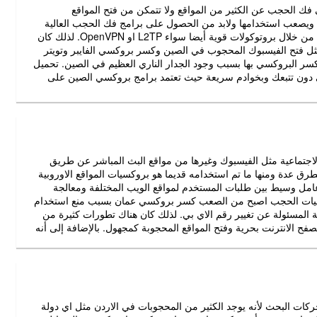
 فك الحجب عن الكثير من المواقع ولا تتمكن من فتح المواقع
 ويصعب استخدامها ولابد من الحصول على برامج فك الحجب العالية
التشفير والتي تستخدم بروكسيات قوية جدا يصعب التعرف عليها من خلال بروتوكولات قوية أيضا سواء L2TP او OpenVPN. لذلك كان
ل فتح الفيسبوك المحجوب في الصين وكسر بروكسي الفايبر وتويتر
سر البروكسي بها بسبب وجود الجدار الناري العظيم في الصين. تحميل
 دون تتبعك وبخوادم سريعة حيث تعتمد برامج بروكسي الصين على
لاجتماعية مثل الفيسبوك وغيرها من مواقع البث المباشر عن طريق
ق عدة ومنها ما تم استخدامه قديما هو بروكسيات المواقع الاوروبية
عامل وسيط بين طلبات المستخدم لمواقع الويب المختلفة ومعالجة
قنيات الحجب اصبح من الصعب كسر بروكسي عمان بسبب منع استخدام
ية الخاصة المسئولة عن تغيير رقم الاي بي. لذلك كان هناك تطورات كثيرة من
فح الانترنت بحرية وفتح المواقع المحجوبة كمجهول. بالإضافة إلى أنه
كات البحث لأنه يوجد الكثير من المحجوبات في الاردن مثل اي دولة