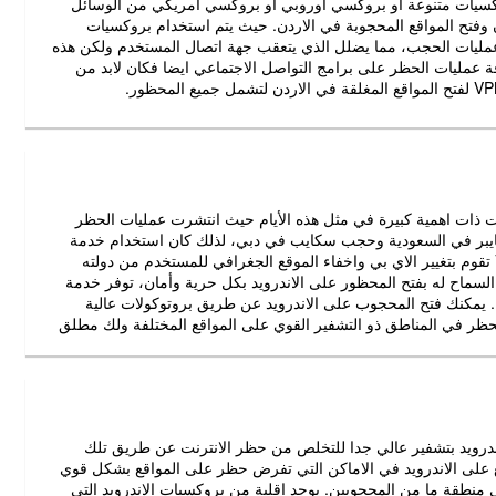
وكسيات متنوعة أو بروكسي اوروبي او بروكسي امريكي من الوسائل
ردن وفتح المواقع المحجوبة في الاردن. حيث يتم استخدام بروكسيات
بها عمليات الحجب، مما يضلل الذي يتعقب جهة اتصال المستخدم ولكن هذه
عمليات الحظر على برامج التواصل الاجتماعي ايضا فكان لابد من
ندرويد اصبحت ذات اهمية كبيرة في مثل هذه الأيام حيث انتشرت عمليات الحظر
فايبر في السعودية وحجب سكايب في دبي، لذلك كان استخدام خدمة
VPN ضروريا لكسر بروكسي الاندرويد حيث أن خدمة VPN تقوم بتغيير الاي بي واخفاء الموقع الجغرافي للمستخدم من دولته
 السماح له بفتح المحظور على الاندرويد بكل حرية وأمان، توفر خدمة
دول. يمكنك فتح المحجوب على الاندرويد عن طريق بروتوكولات عالية
 بروتوكول L2TP مع وجود خاصية SSH لفك الحظر في المناطق ذو التشفير القوي على المواقع المختلفة ولك مطلق
واقع المحجوبة على الاندرويد بتشفير عالي جدا للتخلص من حظر الانترنت عن طريق تلك
كسر بروكسي المواقع على الاندرويد في الاماكن التي تفرض حظر على المواقع بشكل قوي
منطقة ما من المحجوبين. يوجد اقلية من بروكسيات الاندرويد التي