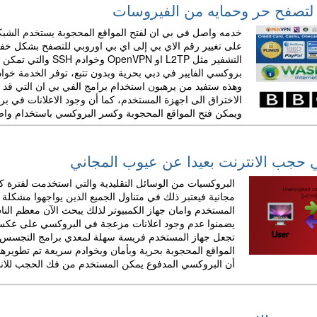
لتصفح حر وحمايه من الفيروسات
خدمه واصل في بي ان لفتح المواقع المحجوبة يستخدم الشبكا
على تغيير رقم الاي بي إلى اي بي اوروبي للتصفح بشكل خفي 
التشفير مثل L2TP ا
بروكسي الفايبر في دبي بحرية وبدون تتبع، توفر الخدمة خوا
وهذه ستفيد من يرهبون استخدام برامج الفي بي ان التي ق
الاختراق الى اجهزة المستخدم، كما أن وجود الاعلانات في بر
ويمكن فتح المواقع المحجوبة وكسر البروكسي باستخدام واصل ا
حجب الانترنت بعيدا عن عيوب المجاني
البروكسيات من الوسائل التقليدية والتي استخدمت لفترة ك
مجانية فيعتبر ذلك في متناول الجميع الذين يواجهوا مش
المستخدم وامان جهاز الكمبيوتر لذلك يبحث الآن معظم ا
يضمنوا عدم وجود اعلانات مزعجة في البروكسي على عكس ا
تجعل جهاز المستخدم فريسة سهلة لمعدي برامج التجسس وال
أن البروكسي المدفوع يمكن المستخدم من فك الحجب للاندر