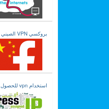
بروكسي VPN الصيني لفك حجب المواقع
استخدام vpn للحصول علي اي بي اوربي