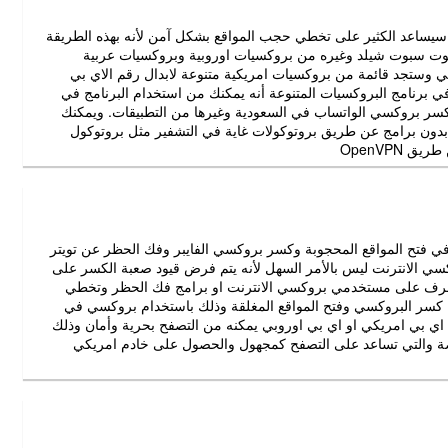
سيساعد الكثير على تخطي حجب المواقع بشكل آمن لأنه بهذه الطريقة
هوت سبوت شيلد وغيره من بروكسيات اوروبية وبروكسيات عربية
ي وستجد قائمة من بروكسيات امريكية متنوعة لابدال رقم الاي بي
في برنامج البروكسيات المتنوعة أنه يمكنك من استخدام البرنامج في
ر بروكسي الواتساب في السعودية وغيرها من التطبيقات. ويمكنك
بدون برامج عن طريق بروتوكولات غاية في التشفير مثل بروتوكول
في فتح المواقع المحجوبة وكسر بروكسي الفايبر وفك الحظر عن تويتر
ية
ي الانترنت ليس بالأمر السهل لأنه يتم فرض قيود صعبة الكسر على
 التعرف على مستخدمي بروكسي الانترنت او برامج فك الحظر وتخطي
ا كسر البروكسي وفتح المواقع المغلقة وذلك باستخدام بروكسي في
ي بي امريكي او اي بي اوروبي يمكنه من التصفح بحرية وأمان وذلك
اصة والتي تساعد على التصفح كمجهول والحصول على خادم امريكي