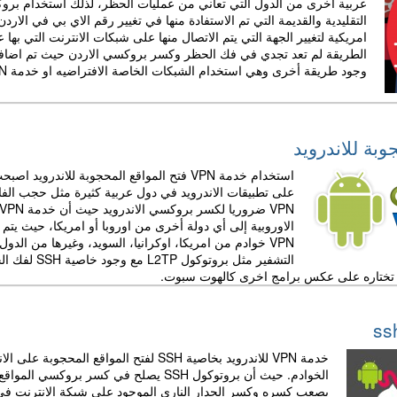
عربية اخرى من الدول التي تعاني من عمليات الحظر، لذلك استخدام بر
التقليدية والقديمة التي تم الاستفادة منها في تغيير رقم الاي بي في الا
امريكية لتغيير الجهة التي يتم الاتصال منها على شبكات الانترنت التي 
الطريقة لم تعد تجدي في فك الحظر وكسر بروكسي الاردن حيث تم اضافة 
وجود طريقة أخرى وهي استخدام الشبكات الخاصة الافتراضيه او خدمة VPN لفتح المواقع المغلقة في الاردن لتشمل جميع المحظور.
استخدام خدمة VPN فتح المواقع المحجوبة للا
على تطبيقات الاندرويد في دول عربية كثيرة مثل حجب ال
الاوروبية إلى أي دولة أخرى من اوروبا أو امريكا، حيث يتم
VPN خوادم من امريكا، اوكرانيا، السويد، وغيرها من ال
التشفير مثل
ذي تختاره على عكس برامج اخرى كالهوت سبوت.
خدمة VPN للاندرويد بخاصية SSH لفتح الم
الخوادم. حيث أن بروتوكول SSH يصلح في 
يصعب كسره وكسر الجدار الناري الموجود على شبكة الانترنت في 