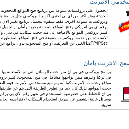
خدمي الانترنت
الحصول على بروكسيات متنوعة من برنامج فتح المواقع المحجوبه 
الحديثة يوفر اكثر من اي بي اجنبي لكسر البروكسي مثل برنامج 
وبروكسيات متنوعة اخرى. فقط ستقوم بتحميل برنامج تغيير الاي ب
برقم اي بي امريكي وفتح المواقع المغلقة بحرية وأمان. والجميل 
كسر بروكسي المواقع بالإضافة إلى فك حجب سكايب في دبي، وكس
الاستفادة من خدمة بروكسيات متنوعة في فتح المواقع المحظورة 
L2TP/IPSec الغني عن التعريف. أو فتح المحجوب بدون برامج عن طريق OpenVPN
ح الانترنت بامان
برنامج بروكسي في بي ان من أحدث الوسائل التي تم الاستعانة بها 
 خاص من بي في بي إن تجربة مجان
في تركيا وغيرهم ممن يواجهوا مشاكل في فتح المحجوب. كسر بروكس
مواقع وخدمات الانترنت كما أنه يتم تتبع مستخدمي الانترنت فيتم
حجب المواقع. لذلك كان لابد من تطوير الطريقة التي يتم عن طريقه
احصل علي تجربة مجانية من أسرع برنامج لفتح المواقع بتقنية نفق الدخان
بي ان للحفاظ على خصوصية المستخدم في تغيير رقم الاي بي برقم ا
بوسائل عالية التشفير عن طريق استخدام الشبكات الافتراضيه الخ
سريع.