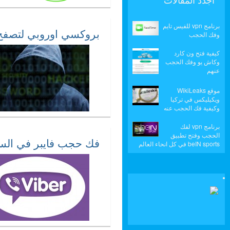
برنامج vpn للفيس تايم
بروكسي اوروبي لتصفح 
وفك الحجب
كيفية فتح ون كارد
وكاش يو وفك الحجب
عنهم
موقع WikiLeaks
ويكيليكس في تركيا
وكيفية فك الحجب عنه
برنامج vpn لفك
الحجب وفتح تطبيق
فك حجب فايبر في الس
beIN sports في كل انحاء العالم