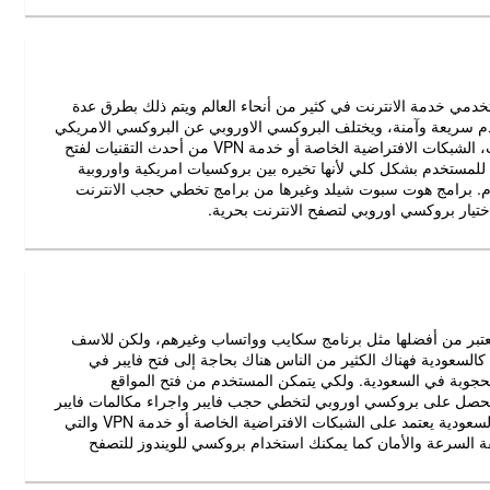
مي خدمة الانترنت في كثير من أنحاء العالم ويتم ذلك بطرق عدة
ادم سريعة وآمنة، ويختلف البروكسي الاوروبي عن البروكسي الامريكي
تبعا لمزود خدمة الفي بي ان لكسر بروكسي المحجوب وفك حظر الانترنت، الشبكات الافتراضية الخاصة أو خدمة VPN من أحدث التقنيات لفتح
 للمستخدم بشكل كلي لأنها تخيره بين بروكسيات امريكية واوروبية
خدم. برامج هوت سبوت شيلد وغيرها من برامج تخطي حجب الانترنت
تيار بروكسي اوروبي لتصفح الانترنت بحرية.
ويعتبر من أفضلها مثل برنامج سكايب وواتساب وغيرهم، ولكن للاسف
كالسعودية فهناك الكثير من الناس هناك بحاجة إلى فتح فايبر في
محجوبة في السعودية. ولكي يتمكن المستخدم من فتح المواقع
يحصل على بروكسي اوروبي لتخطي حجب فايبر واجراء مكالمات فايبر
بحرية وآمان دون ازعاج بعمليات الحجب، برنامج فك حجب فايبر في السعودية يعتمد على الشبكات الافتراضية الخاصة أو خدمة VPN والتي
قة السرعة والأمان كما يمكنك استخدام بروكسي للويندوز للتصفح