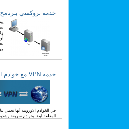
خدمه بروكسي ببرنامج 
يب
بب
وف
أو
تح
من
خدمه VPN مع خوادم اوروبيه لتصفح الانترنت
في الخوادم الاوروبية أنها تحمي ب
المغلقة ايضا بخوادم سريعة وشديدة