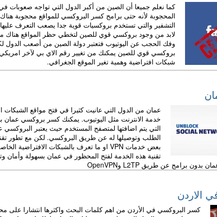
كما نعلم جميعا أن الصين من أكبر الدول التي تواجه صعوبات في
المحجوبة لأنه حتى برامج كسر البروكسي للمواقع محجوبة هناك
لابد من وجود بروكسي قوي للصين لتخطي حظر المواقع هناك مث
وفك الحجب عن اليوتيوب فتعتبر دولة الصين من أصعب الدول لك
بروكسي قوي للصين يمكنك من تغيير رقم الاي بي لآخر امريكي
شبكات افتراضية وهمية تغير الموقع الجغرافي.
نعم، أريد هذا العرض
ان
لا، شكرا!
عمان من الدول التي عانيت كثيرا في فتح مواقع الشبكات ا
خدمة الانترنت مثل اليوتيوب. يمكنك كسر بروكسي عمان بطر
التي يتم اضافتها لمتصفح المستخدم حيث يعتبر البروكسي 
الطلب وتوصيلها له عن طريق البروكسي. لكن مع تطور ت
بعض خدمات VPN او ما تعرف بالشبكات الافتراض
تقنية هذه الخدمة لفتح المحظور في عمان بسهولة وأمان وتص
ن برامج عن طريق L2TP وOpenVPN
ي الاردن
كسر البروكسي في الأردن من اهم كلمات البحث واكثرها انتشارا على محر