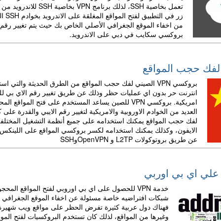
تعمل بخاصية SSH، لذل
زر ف
من اخفاء الموقع الجغرافي الأصلي الخاص بك حيث يتم تغيير رقم ا
بروكسي سكايب في دبي على الاندرويد.
بروكسي VPN الصيني لفك حجب المواقع من الطرق الحديثة و
انترنت حر بدون اي عمليات حظر وذلك عن طريق تغيير رقم الاي بي لل
امريكية. بروكسي VPN للصين يساعد المستخدم على فتح 
لفك حجب المواقع يمكنك استخدامه على جميع أنظمة التشغيل المختلفة 
الايفون، وكذلك يمكنك استخدامه لكسر بروكسي المواقع على اللينكس، و
عن طريق بروتوكولات L2TP و OpenVPNوSSH
شبكات افتراضيه خاصة مسئولة عن اخفاء الموقع الجغرافي للم
فهناك دول عربية كثيرة تفرض الحظر على مواقع ويب شهيرة و
وغيرها من المواقع، لذلك كان تستخدم البروكسيات لفتح الم