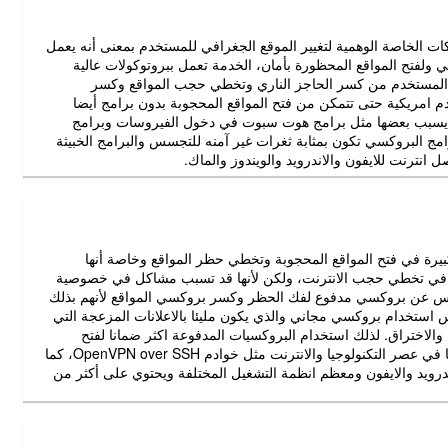
ت الخاصة الوهمية لتغيير الموقع الجغرافي للمستخدم بمعنى أنه يعمل
ولفتح المواقع المحظورة بأمان، الخدمة تعمل ببروتوكولات عالية
و OpenVPN وخوادم SSH والتي تمكن المستخدم من كسر الحاجز الناري وتخطي حجب المواقع وكسر
دم امريكية حتى تتمكن من فتح المواقع المحجوبة بدون برامج أيضا
د يسبب بعضها مثل برامج هوت سبوت في دخول الفيروسات وبرامج
امج البروكسي تكون بمثابة ثغرات غير آمنه للتجسس والبرامج الخبيثة
نترنت للايفون والاندرويد والويندوز والماك.
بيرة في فتح المواقع المحجوبة وتخطي حظر المواقع وخاصة أنها
كلة في تخطي حجب الانترنت، ولكن لأنها قد تسبب مشاكل في خصوصية
لناس عن بروكسي مدفوع لفك الحظر وكسر بروكسي المواقع لأنهم بذلك
ستخدام بروكسي مجاني والذي يكون مليئا بالاعلانات المزعجة التي
اختراق. لذلك استخدام البروكسيات المدفوعة اكثر ضمانا لفتح
المواقع المحجوبة بحرية وبأمان وبخوادم سريعة تم تطويرها في عصر التكنولوجيا والانترنت مثل خوادم OpenVPN over SSH، كما
ويد والايفون ومعظم انظمة التشغيل المختلفة ويحتوي على أكثر من