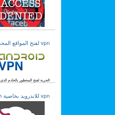
vpn لفتح المواقع المحجوبة للاندرويد
الحرية لفتح المحظور بالخادم ال
vpn للاندرويد بخاصية ssh