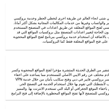
 في شتى انحاء العالم عن طريقة اخرى لتخطي الحظر وخدمة بروكسي
 والواتساب وغيرها من خدمات المكالمات المجانية بشكل أكثر أمانا،
كسي لفتح المواقع المغلقه عن طريق اعدادات في المتصفح المستخدم
دون الحاجة لتغيير اعدادات المتصفح مثل بروكسيات المواقع التي قد
الاضافه أن استخدام خدمة بروكسي ببرنامج لفتح المواقع المحجوبة
على فتح المواقع المغلقة فقط كما البروكسيات.
ة عالية التشفير من الطرق الحديثة المنتشرة مؤخرا لفتح المواقع المحجوبة وكسر
ن، حيث أن خدمة VPN توفر عنوان خادم مختلف عن رقم الايبي الأصلي للمستخدم مما يساعده على اخفاء
الموقع الجغرافي بالإضافه أنه يمكنك من فتح واتس اب وكسر بروكسي فايبر في دبي وفتح سكايب بأمان من خلال خدمة VPN
قب لأنشطتك التي تقوم بها خلال استخدام الخدمة في التصفح الحر.
ها تقوم باخفاء الموقع الجغرافي أو البلد التي تستخدم الانترنت بها. والمميز
وكسي للمتصفح لأنها تفتح المواقع المحظورة بالإضافة إلى فتح البرامج